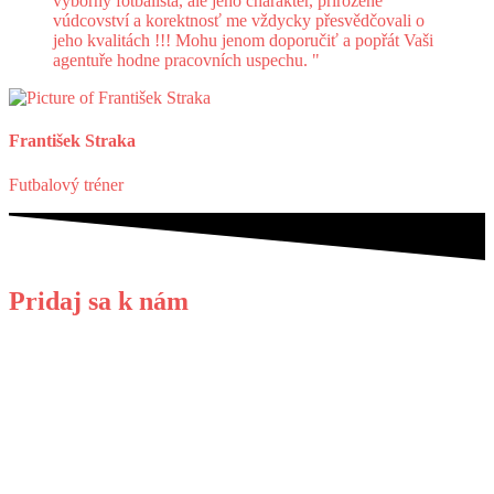
vyborný fotbalista, ale jeho charakter, přirozené
vúdcovství a korektnosť me vždycky přesvědčovali o
jeho kvalitách !!! Mohu jenom doporučiť a popřát Vaši
agentuře hodne pracovních uspechu. "
František Straka
Futbalový tréner
Pridaj
sa k nám