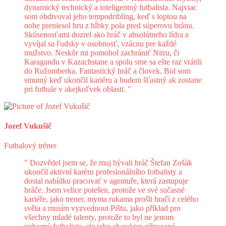
dynamický technický a inteligentný futbalista. Najviac
som obdivoval jeho tempodribling, keď s loptou na
nohe preniesol hru z hĺbky pola pred súperovu bránu.
Skúsenosťami dozrel ako hráč v absolútneho lídra a
vyvíjal sa ľudsky v osobnosť, vzácnu pre každé
mužstvo. Neskôr mi pomohol zachrániť Nitru, či
Karagandu v Kazachstane a spolu sme sa ešte raz vrátili
do Ružomberka. Fantastický hráč a človek. Bol som
smutný keď ukončil kariéru a budem šťastný ak zostane
pri futbale v akejkoľvek oblasti. "
Jozef Vukušič
Futbalový tréner
" Dozvědel jsem se, že muj bývali hráč Štefan Zošák
ukončil aktivní karéru profesionálního fotbalisty a
dostal nabídku pracovať v agentuře, která zastupuje
hráče. Jsem velice potešen, protože ve své sučasné
kariéře, jako trener, myma rukama prošli hrači z celého
světa a musím vyzvednout Pištu, jako příklad pro
všechny mladé talenty, protože to byl ne jenom