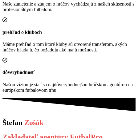
Naše zanietenie a záujem o hráčov vychádzajú z našich skúsenosti s
profesionálnym futbalom.
prehľad o kluboch
Máme prehľad o tom ktoré kluby sú otvorené transferom, akých
hráčov hľadajú, čo požadujú aké majú možnosti.
dôveryhodnosť
Našou víziou je stať sa najdôveryhodnejšou hráčskou agentúrou na
európskom futbalovom trhu.
Štefan
Zošák
Zakladateľ agentúry FutbalPro