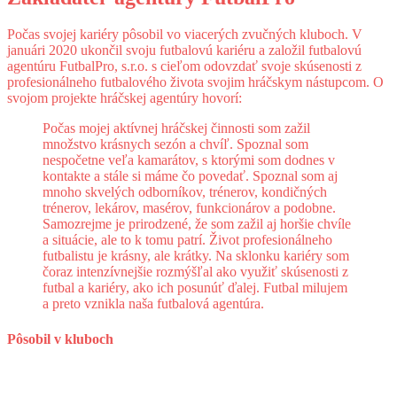
Počas svojej kariéry pôsobil vo viacerých zvučných kluboch. V
januári 2020 ukončil svoju futbalovú kariéru a založil futbalovú
agentúru FutbalPro, s.r.o. s cieľom odovzdať svoje skúsenosti z
profesionálneho futbalového života svojim hráčskym nástupcom. O
svojom projekte hráčskej agentúry hovorí:
Počas mojej aktívnej hráčskej činnosti som zažil
množstvo krásnych sezón a chvíľ. Spoznal som
nespočetne veľa kamarátov, s ktorými som dodnes v
kontakte a stále si máme čo povedať. Spoznal som aj
mnoho skvelých odborníkov, trénerov, kondičných
trénerov, lekárov, masérov, funkcionárov a podobne.
Samozrejme je prirodzené, že som zažil aj horšie chvíle
a situácie, ale to k tomu patrí. Život profesionálneho
futbalistu je krásny, ale krátky. Na sklonku kariéry som
čoraz intenzívnejšie rozmýšľal ako využiť skúsenosti z
futbal a kariéry, ako ich posunúť ďalej. Futbal milujem
a preto vznikla naša futbalová agentúra.
Pôsobil v
kluboch