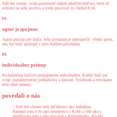
Náš tím venuje svoju pozornosť najmä mladým hráčom, ktorí sú
ochotní na sebe poctivo a tvrdo pracovať zo všetkých síl.
03.
agent je spojenec
Agent pracuje pre hráča. Jeho poslaním je zabezpečiť všetko preto,
aby bol hráč spokojní v jeho ďalšom pôsobisku.
04.
individuálny prístup
Ku každému hráčovi pristupujeme individuálne. Každý hráč má
svoje charakteristické požiadavky a danosti. Využívam a rozvíjame
jeho silné stránky.
povedali
o nás
" Zoši bol vlastne môj obľúbenec ako futbalista.
Pamätal som si ho ako dorastenca z Košíc a ešte ako s
tinedžerom som s ním pracoval v Ružomberku. Rýchly,