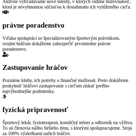
Aktívne vyhľadávame nové talenty, v ktorých vidíme húževnatosť,
ktorá je nevyhnutnou súčasťou k dosiahnutiu ich vytúženého cieľa.
právne poradenstvo
Vďaka spolupráci so špecializovaným športovým právnikom,
svojim hráčom dokážeme zabezpečiť prvotriedne právne
poradenstvo.
Zastupovanie hráčov
Poznáme kluby, ich potreby a finančné možnosti. Preto dokážeme
poskytnúť hráčovi zastupovanie s cieľom získať preňho
najvýhodnejšie podmienky.
fyzická pripravenosť
Športový lekár, fyzioterapeut, kondičný tréner a odborník na výživu.
To sú členovia nášho širšieho tímu, s ktorými spolupracujeme. Stoja
za 100% výsledkami našich hráčov.