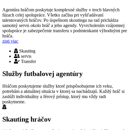
Agentúra hráčom poskytuje komplexné služby v troch hlavných
fázach celej spolupráce. Všetko začína pri vyhľadávaní
talentovaných hráčov. Po úspešnom skoutingu na rad prichádza
samotný servis okolo hráč a jeho agendy. Vyvrcholením vzájomnej
spolupráce je zabezpečenie transferu s podmienkami výhodnými pre
hráča.
zisti viac
Skauting
servis
Transfer
Služby
futbalovej agentúry
Hráčom poskytujeme služby ktoré prispôsobujeme ich veku,
potrebám a aktuálnej situácia v ktorej sa nachádzajú. Každý hráč si
zaslúži individuálny a férový prístup, ktorý mu vždy radi
poskytneme.
Skauting hráčov